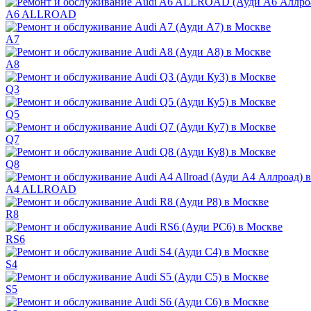
A6 ALLROAD
A7
A8
Q3
Q5
Q7
Q8
A4 ALLROAD
R8
RS6
S4
S5