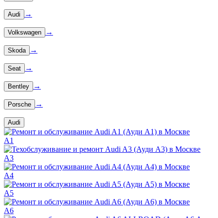
→
Audi
→
Volkswagen
→
Skoda
→
Seat
→
Bentley
→
Porsche
Audi
A1
A3
A4
A5
A6