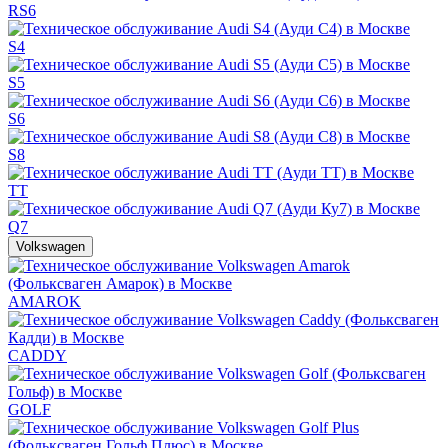
RS6
S4
S5
S6
S8
TT
Q7
Volkswagen
AMAROK
CADDY
GOLF