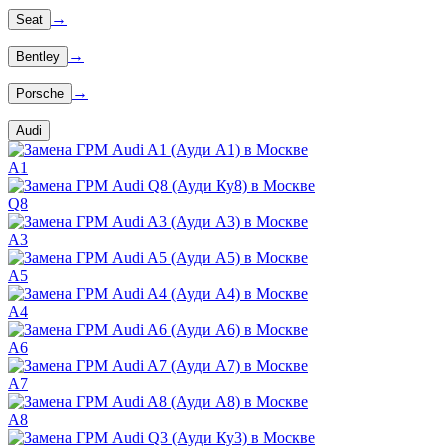
→
Seat
→
Bentley
→
Porsche
Audi
A1
Q8
A3
A5
A4
A6
A7
A8