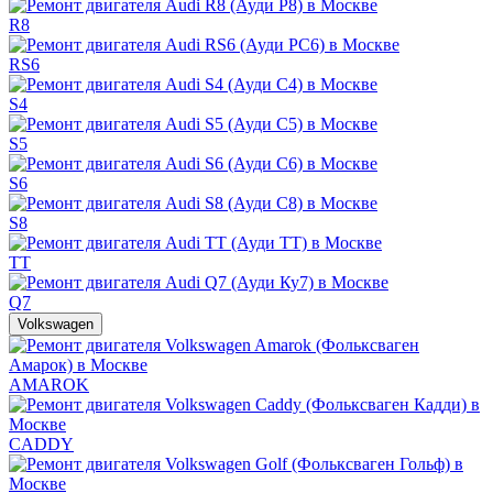
R8
RS6
S4
S5
S6
S8
TT
Q7
Volkswagen
AMAROK
CADDY