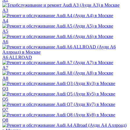
A3
A4
A5
A6
A6 ALLROAD
A7
A8
Q3
Q5
Q7
Q8