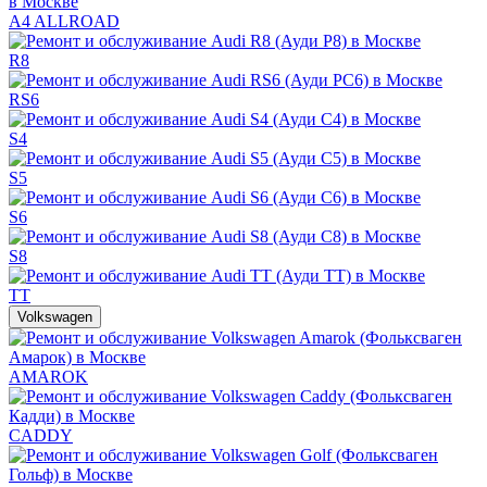
A4 ALLROAD
R8
RS6
S4
S5
S6
S8
TT
Volkswagen
AMAROK
CADDY