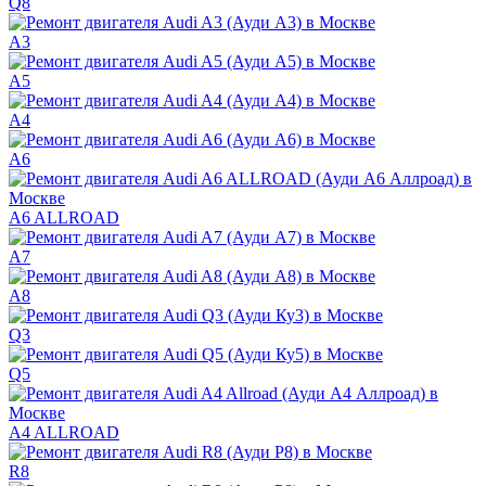
Q8
A3
A5
A4
A6
A6 ALLROAD
A7
A8
Q3
Q5
A4 ALLROAD
R8