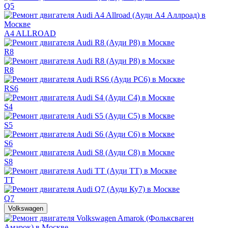
Q5
A4 ALLROAD
R8
R8
RS6
S4
S5
S6
S8
TT
Q7
Volkswagen