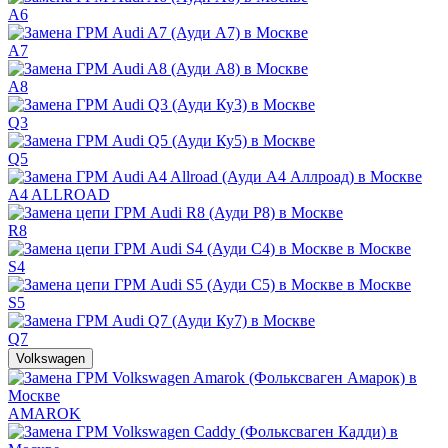
A6
A7
A8
Q3
Q5
A4 ALLROAD
R8
S4
S5
Q7
Volkswagen
AMAROK