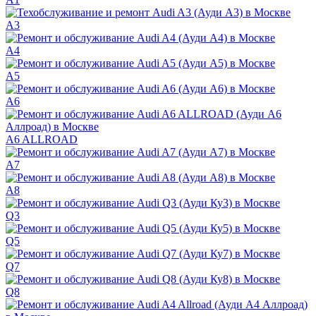
A3
A4
A5
A6
A6 ALLROAD
A7
A8
Q3
Q5
Q7
Q8