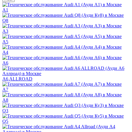
A1
Q8
A3
A5
A4
A6
A6 ALLROAD
A7
A8
Q3
Q5