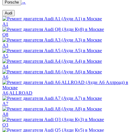
→
Porsche
Audi
A1
Q8
A3
A5
A4
A6
A6 ALLROAD
A7
A8
Q3