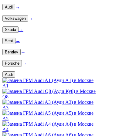
→
Audi
→
Volkswagen
→
Skoda
→
Seat
→
Bentley
→
Porsche
Audi
A1
Q8
A3
A5
A4