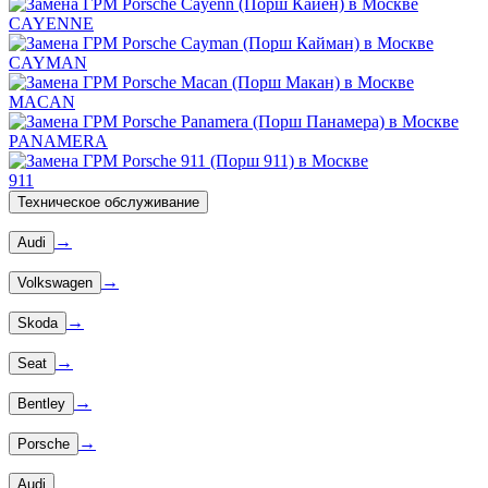
CAYENNE
CAYMAN
MACAN
PANAMERA
911
Техническое обслуживание
→
Audi
→
Volkswagen
→
Skoda
→
Seat
→
Bentley
→
Porsche
Audi