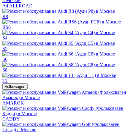
A4 ALLROAD
R8
RS6
S4
S5
S6
S8
TT
Volkswagen
AMAROK
CADDY