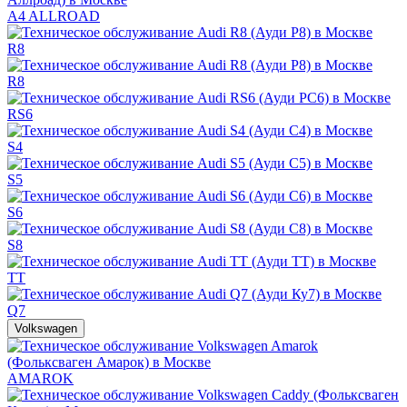
A4 ALLROAD
R8
R8
RS6
S4
S5
S6
S8
TT
Q7
Volkswagen
AMAROK