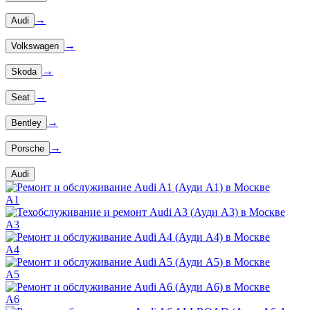
→
Audi
→
Volkswagen
→
Skoda
→
Seat
→
Bentley
→
Porsche
Audi
A1
A3
A4
A5
A6