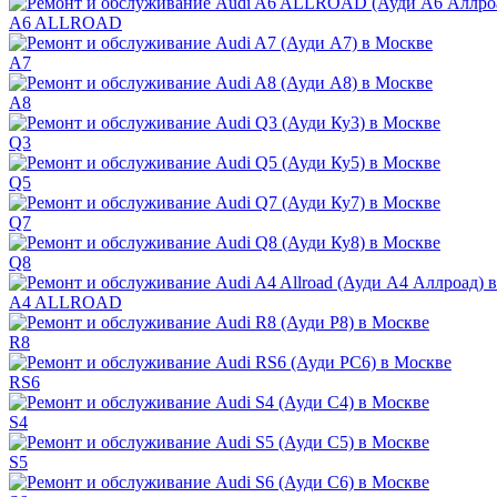
A6 ALLROAD
A7
A8
Q3
Q5
Q7
Q8
A4 ALLROAD
R8
RS6
S4
S5