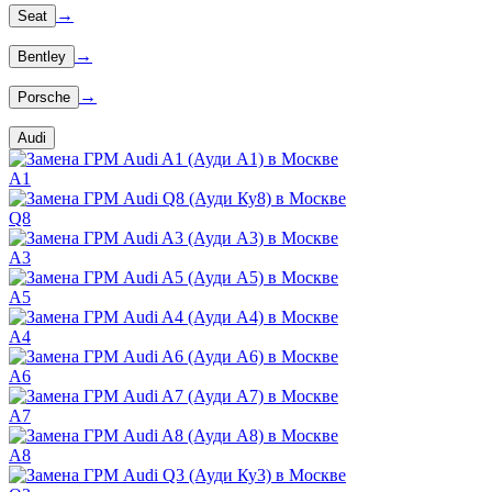
→
Seat
→
Bentley
→
Porsche
Audi
A1
Q8
A3
A5
A4
A6
A7
A8