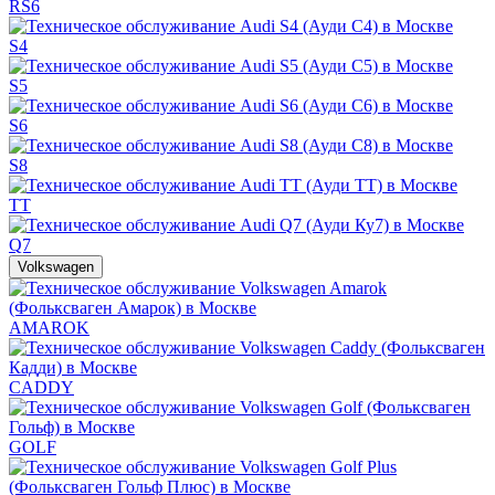
RS6
S4
S5
S6
S8
TT
Q7
Volkswagen
AMAROK
CADDY
GOLF