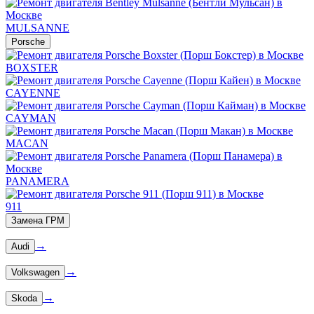
MULSANNE
Porsche
BOXSTER
CAYENNE
CAYMAN
MACAN
PANAMERA
911
Замена ГРМ
→
Audi
→
Volkswagen
→
Skoda