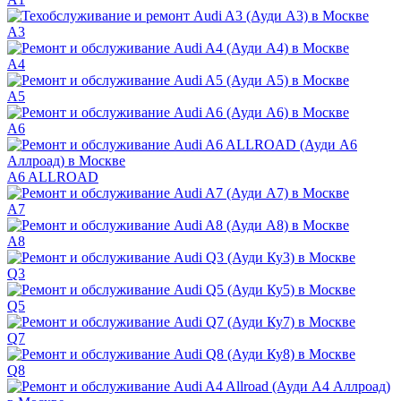
A3
A4
A5
A6
A6 ALLROAD
A7
A8
Q3
Q5
Q7
Q8