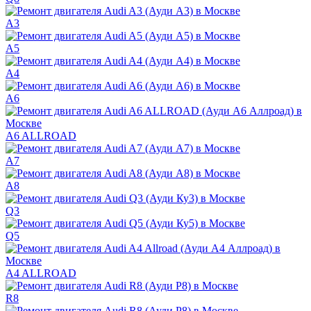
A3
A5
A4
A6
A6 ALLROAD
A7
A8
Q3
Q5
A4 ALLROAD
R8