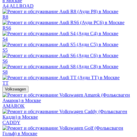
A4 ALLROAD
R8
RS6
S4
S5
S6
S8
TT
Volkswagen
AMAROK
CADDY