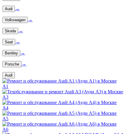
→
Audi
→
Volkswagen
→
Skoda
→
Seat
→
Bentley
→
Porsche
Audi
A1
A3
A4
A5
A6