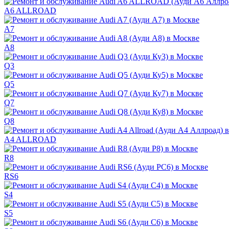
A6 ALLROAD
A7
A8
Q3
Q5
Q7
Q8
A4 ALLROAD
R8
RS6
S4
S5