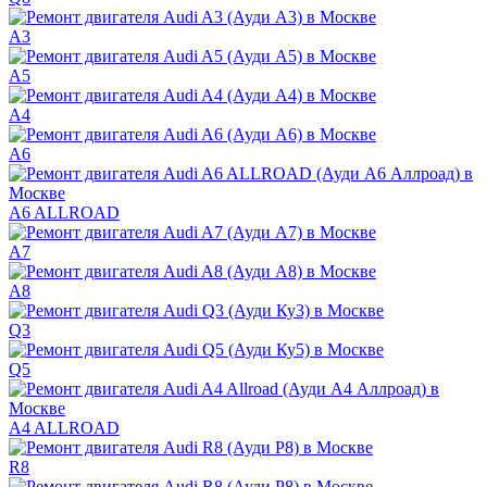
A3
A5
A4
A6
A6 ALLROAD
A7
A8
Q3
Q5
A4 ALLROAD
R8