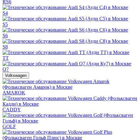
RS6
S4
S5
S6
S8
TT
Q7
Volkswagen
AMAROK
CADDY
GOLF