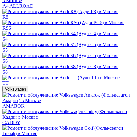
A4 ALLROAD
R8
RS6
S4
S5
S6
S8
TT
Volkswagen
AMAROK
CADDY