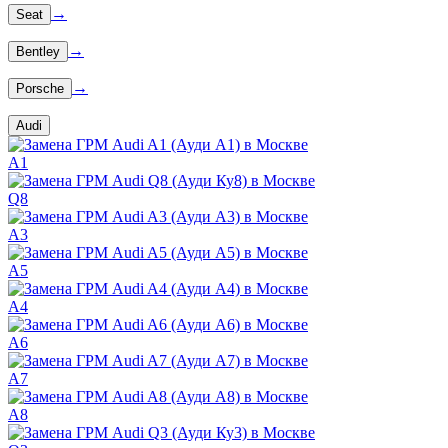
→
Seat
→
Bentley
→
Porsche
Audi
A1
Q8
A3
A5
A4
A6
A7
A8