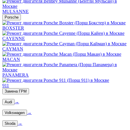
MULSANNE
Porsche
BOXSTER
CAYENNE
CAYMAN
MACAN
PANAMERA
911
Замена ГРМ
→
Audi
→
Volkswagen
→
Skoda