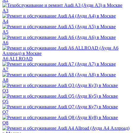
A3
A4
A5
A6
A6 ALLROAD
A7
A8
Q3
Q5
Q7
Q8