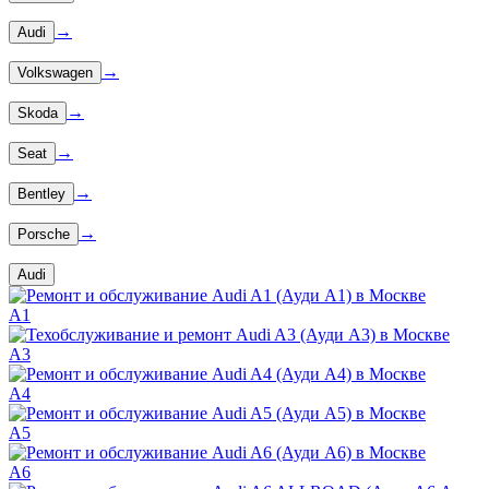
→
Audi
→
Volkswagen
→
Skoda
→
Seat
→
Bentley
→
Porsche
Audi
A1
A3
A4
A5
A6