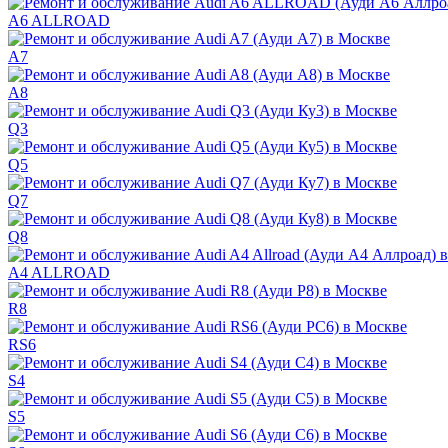
A6 ALLROAD
A7
A8
Q3
Q5
Q7
Q8
A4 ALLROAD
R8
RS6
S4
S5