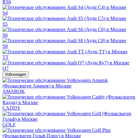
RS6
S4
S5
S6
S8
TT
Q7
Volkswagen
AMAROK
CADDY
GOLF