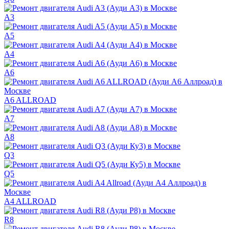
A3
A5
A4
A6
A6 ALLROAD
A7
A8
Q3
Q5
A4 ALLROAD
R8