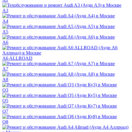
A3
A4
A5
A6
A6 ALLROAD
A7
A8
Q3
Q5
Q7
Q8