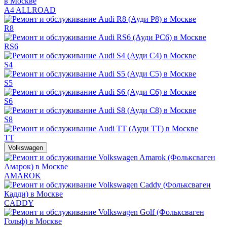
A4 ALLROAD
R8
RS6
S4
S5
S6
S8
TT
Volkswagen
AMAROK
CADDY