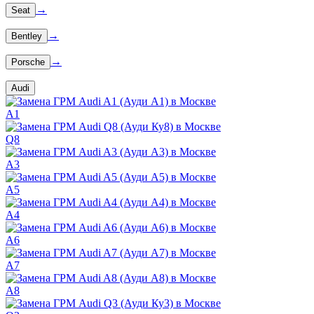
→
Seat
→
Bentley
→
Porsche
Audi
A1
Q8
A3
A5
A4
A6
A7
A8