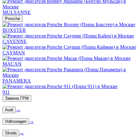
MULSANNE
Porsche
BOXSTER
CAYENNE
CAYMAN
MACAN
PANAMERA
911
Замена ГРМ
→
Audi
→
Volkswagen
→
Skoda